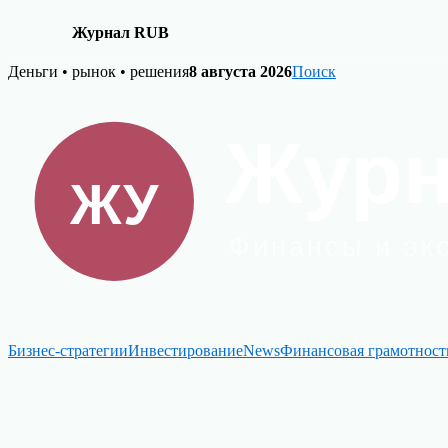
Журнал RUB
Skip
Деньги • рынок • решения
8 августа 2026
Поиск
to
content
Бизнес-стратегии
Инвестирование
News
Финансовая грамотност