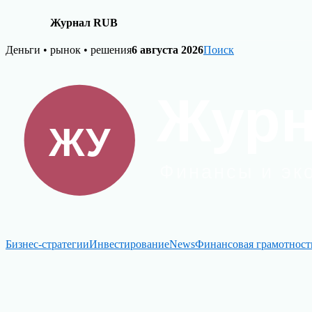
Журнал RUB
Skip
Деньги • рынок • решения
6 августа 2026
Поиск
to
content
Бизнес-стратегии
Инвестирование
News
Финансовая грамотност