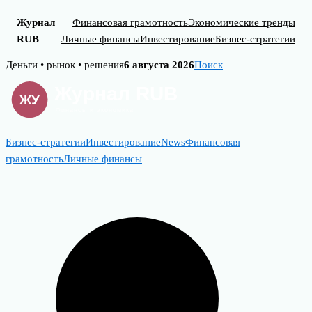
Журнал
Финансовая грамотность
Экономические тренды
RUB
Личные финансы
Инвестирование
Бизнес-стратегии
Skip
Деньги • рынок • решения
6 августа 2026
Поиск
to
content
Бизнес-стратегии
Инвестирование
News
Финансовая
грамотность
Личные финансы