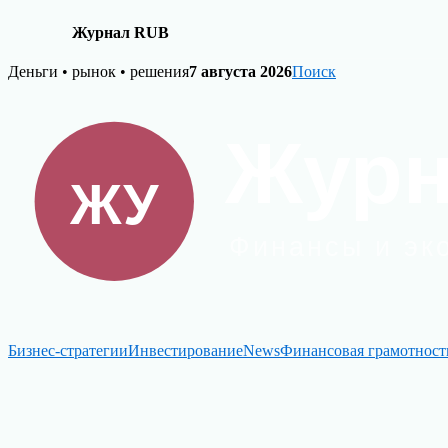
Журнал RUB
Skip
Деньги • рынок • решения
7 августа 2026
Поиск
to
content
Бизнес-стратегии
Инвестирование
News
Финансовая грамотност